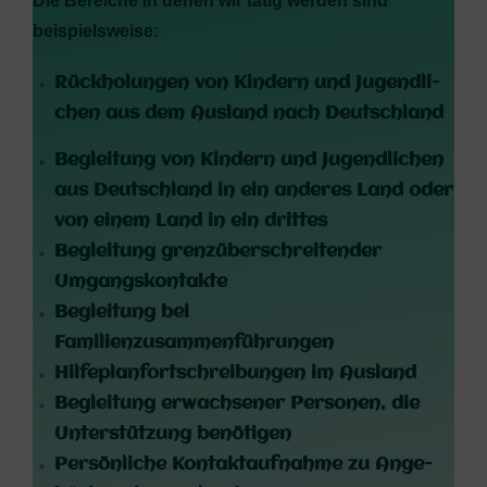
Die Berei­che in denen wir tätig wer­den sind
beispielsweise:
Rück­ho­lun­gen von Kin­dern und Jugend­li­
chen aus dem Aus­land nach Deutschland
Beglei­tung von Kin­dern und Jugend­li­chen
aus Deutsch­land in ein ande­res Land oder
von einem Land in ein drittes
Beglei­tung grenz­über­schrei­ten­der
Umgangskontakte
Beglei­tung bei
Familienzusammenführungen
Hil­fe­plan­fort­schrei­bun­gen im Ausland
Beglei­tung erwach­se­ner Per­so­nen, die
Unter­stüt­zung benötigen
Per­sön­li­che Kon­takt­auf­nah­me zu Ange­