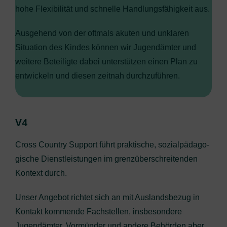
hohe Fle­xi­bi­li­tät und schnel­le Hand­lungs­fä­hig­keit aus.
Aus­ge­hend von der oft­mals aku­ten und unkla­ren
Situa­ti­on des Kin­des kön­nen wir Jugend­äm­ter und
wei­te­re Betei­lig­te dabei unter­stüt­zen einen Plan zu
ent­wi­ckeln und die­sen zeit­nah durchzuführen.
V4
Cross Coun­try Sup­port führt prak­ti­sche, sozi­al­päd­ago­
gi­sche Dienst­leis­tun­gen im grenz­über­schrei­ten­den
Kon­text durch.
Unser Ange­bot rich­tet sich an mit Aus­lands­be­zug in
Kon­takt kom­men­de Fach­stel­len, ins­be­son­de­re
Jugend­äm­ter, Vor­mün­der und ande­re Behör­den aber