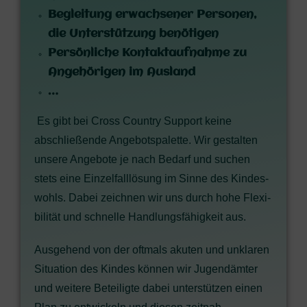
Beglei­tung erwach­se­ner Per­so­nen,
die Unter­stüt­zung benötigen
Per­sön­li­che Kon­takt­auf­nah­me zu
Ange­hö­ri­gen im Ausland
…
Es gibt bei Cross Coun­try Sup­port kei­ne
abschlie­ßen­de Ange­bots­pa­let­te. Wir gestal­ten
unse­re Ange­bo­te je nach Bedarf und suchen
stets eine Ein­zel­fall­lö­sung im Sin­ne des Kin­des­
wohls.
Dabei zeich­nen wir uns durch hohe Fle­xi­
bi­li­tät und schnel­le Hand­lungs­fä­hig­keit aus.
Aus­ge­hend von der oft­mals aku­ten und unkla­ren
Situa­ti­on des Kin­des kön­nen wir Jugend­äm­ter
und wei­te­re Betei­lig­te dabei unter­stüt­zen einen