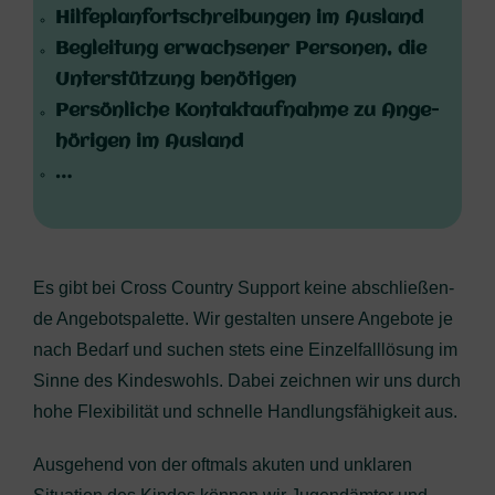
Hil­fe­plan­fort­schrei­bun­gen im Ausland
Beglei­tung erwach­se­ner Per­so­nen, die
Unter­stüt­zung benötigen
Per­sön­li­che Kon­takt­auf­nah­me zu Ange­
hö­ri­gen im Ausland
…
Es gibt bei Cross Coun­try Sup­port kei­ne abschlie­ßen­
de Ange­bots­pa­let­te. Wir gestal­ten unse­re Ange­bo­te je
nach Bedarf und suchen stets eine Ein­zel­fall­lö­sung im
Sin­ne des Kin­des­wohls.
Dabei zeich­nen wir uns durch
hohe Fle­xi­bi­li­tät und schnel­le Hand­lungs­fä­hig­keit aus.
Aus­ge­hend von der oft­mals aku­ten und unkla­ren