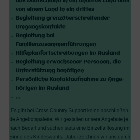
aus Deutsch­land in ein ande­res Land oder
von einem Land in ein drittes
Beglei­tung grenz­über­schrei­ten­der
Umgangskontakte
Beglei­tung bei
Familienzusammenführungen
Hil­fe­plan­fort­schrei­bun­gen im Ausland
Beglei­tung erwach­se­ner Per­so­nen, die
Unter­stüt­zung benötigen
Per­sön­li­che Kon­takt­auf­nah­me zu Ange­
hö­ri­gen im Ausland
…
Es gibt bei Cross Coun­try Sup­port kei­ne abschlie­ßen­
de Ange­bots­pa­let­te. Wir gestal­ten unse­re Ange­bo­te je
nach Bedarf und suchen stets eine Ein­zel­fall­lö­sung im
Sin­ne des Kin­des­wohls.
Dabei zeich­nen wir uns durch