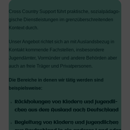
Cross Coun­try Sup­port führt prak­ti­sche, sozi­al­päd­ago­
gi­sche Dienst­leis­tun­gen im grenz­über­schrei­ten­den
Kon­text durch.
Unser Ange­bot rich­tet sich an mit Aus­lands­be­zug in
Kon­takt kom­men­de Fach­stel­len, ins­be­son­de­re
Jugend­äm­ter, Vor­mün­der und ande­re Behör­den aber
auch an freie Trä­ger und Privatpersonen.
Die Berei­che in denen wir tätig wer­den sind
beispielsweise:
Rück­ho­lun­gen von Kin­dern und Jugend­li­
chen aus dem Aus­land nach Deutschland
Beglei­tung von Kin­dern und Jugend­li­chen