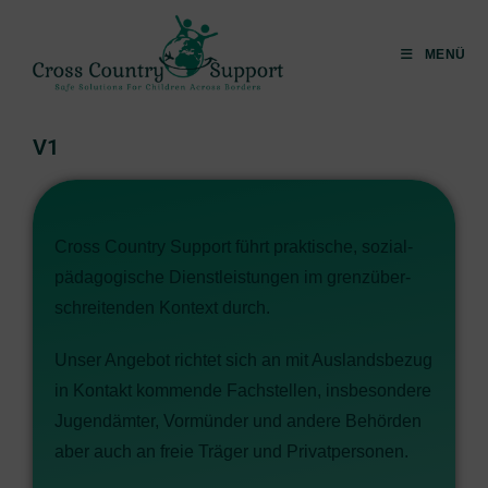
MENÜ
V1
Cross Coun­try Sup­port führt prak­ti­sche, sozi­al­
päd­ago­gi­sche Dienst­leis­tun­gen im grenz­über­
schrei­ten­den Kon­text durch.
Unser Ange­bot rich­tet sich an mit Aus­lands­be­zug
in Kon­takt kom­men­de Fach­stel­len, ins­be­son­de­re
Jugend­äm­ter, Vor­mün­der und ande­re Behör­den
aber auch an freie Trä­ger und Privatpersonen.