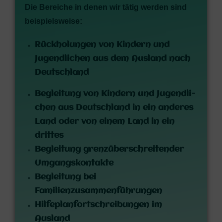
Die Berei­che in denen wir tätig wer­den sind
beispielsweise:
Rück­ho­lun­gen von Kin­dern und
Jugend­li­chen aus dem Aus­land nach
Deutschland
Beglei­tung von Kin­dern und Jugend­li­
chen aus Deutsch­land in ein ande­res
Land oder von einem Land in ein
drittes
Beglei­tung grenz­über­schrei­ten­der
Umgangskontakte
Beglei­tung bei
Familienzusammenführungen
Hil­fe­plan­fort­schrei­bun­gen im
Ausland