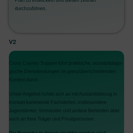
Plan zu ent­wi­ckeln und die­sen zeit­nah
durchzuführen.
V2
Cross Coun­try Sup­port führt prak­ti­sche, sozi­al­päd­ago­
gi­sche Dienst­leis­tun­gen im grenz­über­schrei­ten­den
Kon­text durch.
Unser Ange­bot rich­tet sich an mit Aus­lands­be­zug in
Kon­takt kom­men­de Fach­stel­len, ins­be­son­de­re
Jugend­äm­ter, Vor­mün­der und ande­re Behör­den aber
auch an freie Trä­ger und Privatpersonen.