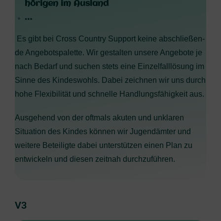
hö­ri­gen im Ausland
…
Es gibt bei Cross Coun­try Sup­port kei­ne abschlie­ßen­
de Ange­bots­pa­let­te. Wir gestal­ten unse­re Ange­bo­te je
nach Bedarf und suchen stets eine Ein­zel­fall­lö­sung im
Sin­ne des Kin­des­wohls.
Dabei zeich­nen wir uns durch
hohe Fle­xi­bi­li­tät und schnel­le Hand­lungs­fä­hig­keit aus.
Aus­ge­hend von der oft­mals aku­ten und unkla­ren
Situa­ti­on des Kin­des kön­nen wir Jugend­äm­ter und
wei­te­re Betei­lig­te dabei unter­stüt­zen einen Plan zu
ent­wi­ckeln und die­sen zeit­nah durchzuführen.
V3