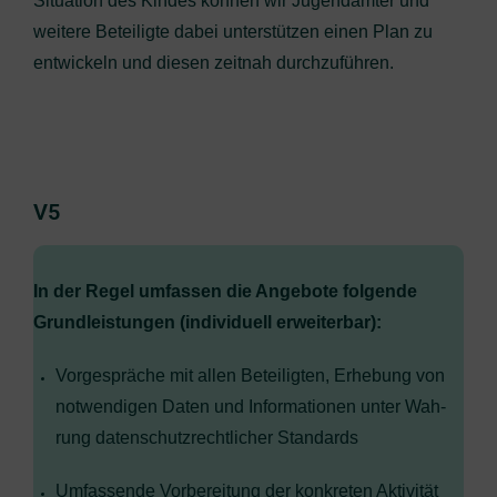
Situa­ti­on des Kin­des kön­nen wir Jugend­äm­ter und
wei­te­re Betei­lig­te dabei unter­stüt­zen einen Plan zu
ent­wi­ckeln und die­sen zeit­nah durchzuführen.
V5
In der Regel umfas­sen die Ange­bo­te fol­gen­de
Grund­leis­tun­gen (indi­vi­du­ell erweiterbar):
Vor­ge­sprä­che mit allen Betei­lig­ten, Erhe­bung von
not­wen­di­gen Daten und Infor­ma­tio­nen unter Wah­
rung daten­schutz­recht­li­cher Standards
Umfas­sen­de Vor­be­rei­tung der kon­kre­ten Aktivität