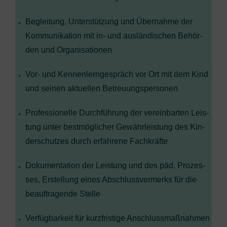
Beglei­tung, Unter­stüt­zung und Über­nah­me der
Kom­mu­ni­ka­ti­on mit in- und aus­län­di­schen Behör­
den und Organisationen
Vor- und Ken­nen­lern­ge­spräch vor Ort mit dem Kind
und sei­nen aktu­el­len Betreuungspersonen
Pro­fes­sio­nel­le Durch­füh­rung der ver­ein­bar­ten Leis­
tung unter best­mög­li­cher Gewähr­leis­tung des Kin­
der­schut­zes durch erfah­re­ne Fachkräfte
Doku­men­ta­ti­on der Leis­tung und des päd. Pro­zes­
ses, Erstel­lung eines Abschluss­ver­merks für die
beauf­tra­gen­de Stelle
Ver­füg­bar­keit für kurz­fris­ti­ge Anschlussmaßnahmen