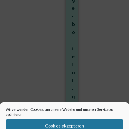
g
e
­
b
o
­
t
e
f
o
l
­
g
e
Wir verwenden Cookies, um unsere Website und unseren Service zu
n
optimieren.
­
Cookies akzeptieren